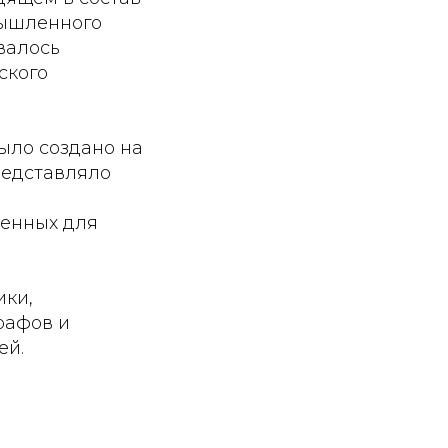
мышленного
валось
ского
ыло создано на
редставляло
и
ченных для
ики,
рафов и
ей.