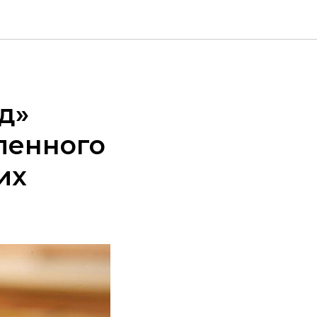
д»
ленного
их