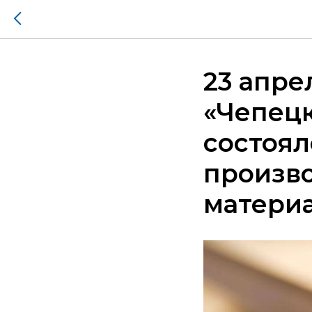
23 апре
«Чепецк
состоя
произв
матери