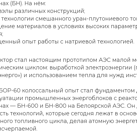
ах (БН). На нём:
вэлы различных конструкций;
 технологии смешанного уран-плутониевого то
дение материалов в условиях высоких парамет
;
енный опыт работы с натриевой технологией.
актор стал настоящим прототипом АЭС малой м
ическим циклом: выработкой электроэнергии (
энерго») и использованием тепла для нужд инст
БОР-60 колоссальный опыт стал фундаментом 
уатации промышленных энергоблоков с реакт
нах — БН-600 и БН-800 на Белоярской АЭС. Он
ть технологий, которые сегодня лежат в основ
ного топливного цикла, делая атомную энерге
исчерпаемой.