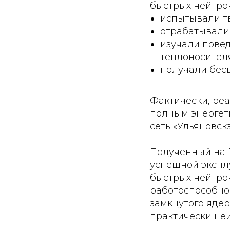
быстрых нейтрон
испытывали т
отрабатывали
изучали пове
теплоносителя
получали бесц
Фактически, ре
полным энергет
сеть «Ульяновск
Полученный на 
успешной экспл
быстрых нейтро
работоспособнос
замкнутого ядер
практически не