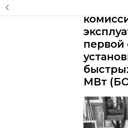
30 дека
комисси
эксплуа
первой
установ
быстры
МВт (БО