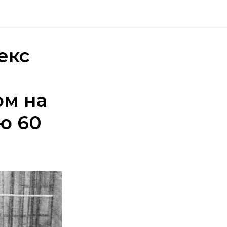
ственной
екс
ом на
ю 60