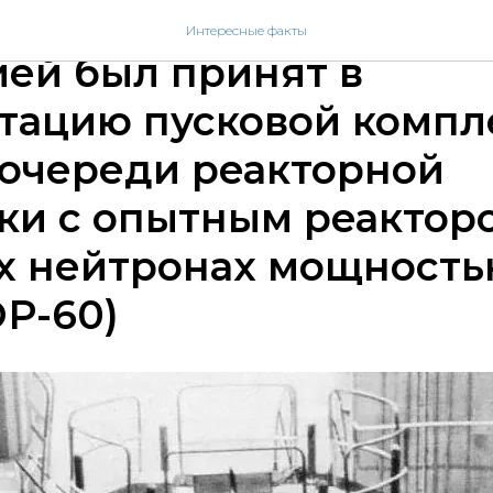
бря 1968 года государ
Интересные факты
ей был принят в
тацию пусковой компл
 очереди реакторной
ки с опытным реактор
х нейтронах мощность
Р-60)