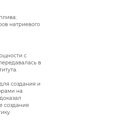
плива;
ров натриевого
ощности с
передавалась в
итута.
для создания и
орами на
 доказал
е создания
тику