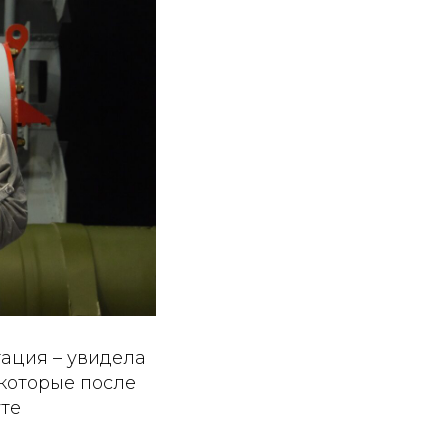
тация – увидела
 которые после
уте