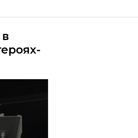
 в
героях-