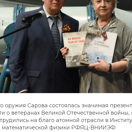
го оружия Сарова состоялась значимая презен
ти о ветеранах Великой Отечественной войны,
трудились на благо атомной отрасли в Инстит
и математической физики РФЯЦ-ВНИИЭФ.