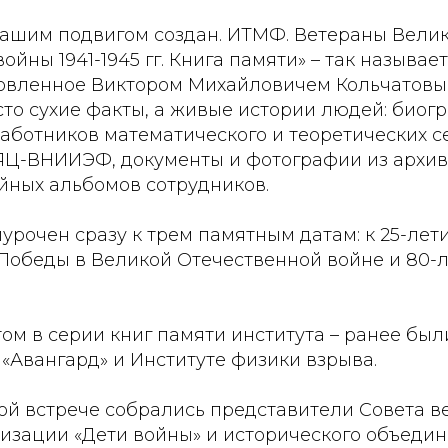
вашим подвигом создан. ИТМФ. Ветераны Вели
ойны 1941-1945 гг. Книга памяти» – так называе
товленное Виктором Михайловичем Кольчатовым
то сухие факты, а живые истории людей: биог
аботников математического и теоретических с
ЯЦ-ВНИИЭФ, документы и фотографии из архи
ных альбомов сотрудников.
урочен сразу к трем памятным датам: к 25-лет
Победы в Великой Отечественной войне и 80-
том в серии книг памяти института – ранее б
«Авангард» и Институте физики взрыва.
ой встрече собрались представители Совета в
низации «Дети войны» и исторического объеди