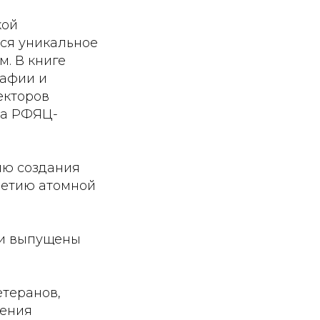
кой
тся уникальное
. В книге
рафии и
екторов
ва РФЯЦ-
ию создания
летию атомной
ыли выпущены
етеранов,
нения