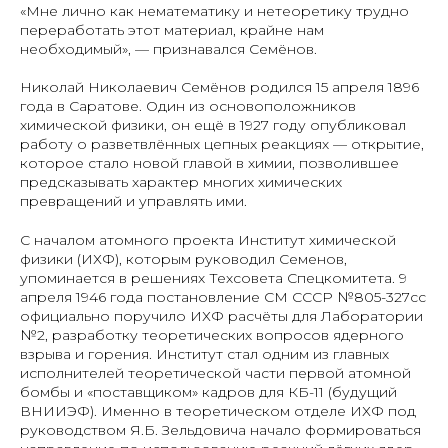
«Мне лично как нематематику и нетеоретику трудно
переработать этот материал, крайне нам
необходимый», — признавался Семёнов.
Николай Николаевич Семёнов родился 15 апреля 1896
года в Саратове. Один из основоположников
химической физики, он ещё в 1927 году опубликовал
работу о разветвлённых цепных реакциях — открытие,
которое стало новой главой в химии, позволившее
предсказывать характер многих химических
превращений и управлять ими.
С началом атомного проекта Институт химической
физики (ИХФ), которым руководил Семенов,
упоминается в решениях Техсовета Спецкомитета. 9
апреля 1946 года постановление СМ СССР №805-327сс
официально поручило ИХФ расчёты для Лаборатории
№2, разработку теоретических вопросов ядерного
взрыва и горения. Институт стал одним из главных
исполнителей теоретической части первой атомной
бомбы и «поставщиком» кадров для КБ-11 (будущий
ВНИИЭФ). Именно в теоретическом отделе ИХФ под
руководством Я.Б. Зельдовича начало формироваться