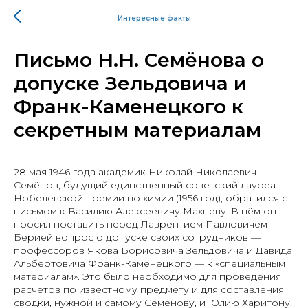
Интересные факты
Письмо Н.Н. Семёнова о
допуске Зельдовича и
Франк-Каменецкого к
секретным материалам
28 мая 1946 года академик Николай Николаевич
Семёнов, будущий единственный советский лауреат
Нобелевской премии по химии (1956 год), обратился с
письмом к Василию Алексеевичу Махневу. В нём он
просил поставить перед Лаврентием Павловичем
Берией вопрос о допуске своих сотрудников —
профессоров Якова Борисовича Зельдовича и Давида
Альбертовича Франк-Каменецкого — к «специальным
материалам». Это было необходимо для проведения
расчётов по известному предмету и для составления
сводки, нужной и самому Семёнову, и Юлию Харитону.