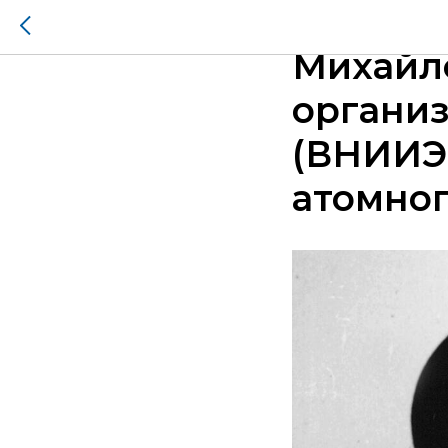
19 янва
Михайл
организ
(ВНИИЭФ
атомно