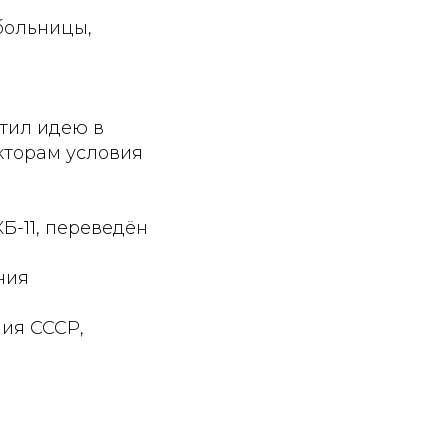
больницы,
тил идею в
кторам условия
Б-11, переведён
ния
ния СССР,