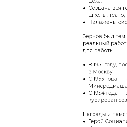
цеха.
Создана вся г
школы, театр,
Налажены сис
Зернов был тем
реальный работ
для работы.
В 1951 году, 
в Москву.
С 1953 года —
Минсредмаша
С 1954 года —
курировал со
Награды и памя
Герой Социали