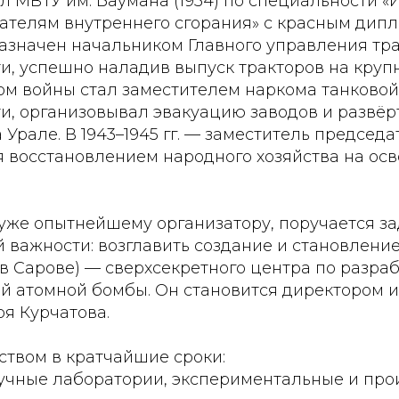
л МВТУ им. Баумана (1934) по специальности 
ателям внутреннего сгорания» с красным дипл
, назначен начальником Главного управления тр
, успешно наладив выпуск тракторов на круп
лом войны стал заместителем наркома танковой
, организовывал эвакуацию заводов и развё
 Урале. В 1943–1945 гг. — заместитель председ
я восстановлением народного хозяйства на о
, уже опытнейшему организатору, поручается з
 важности: возглавить создание и становление
Сарове) — сверхсекретного центра по разраб
ой атомной бомбы. Он становится директором
я Курчатова.
ством в кратчайшие сроки:
учные лаборатории, экспериментальные и про