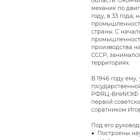
области. Окончи
механик по двиг
году, в 33 года
промышленности
страны. С нача
промышленности
производства на
СССР, занималс
территориях.
В 1946 году ему
государственной
РФЯЦ-ВНИИЭФ в 
первой советск
соратником Игор
Под его руковод
Построены на