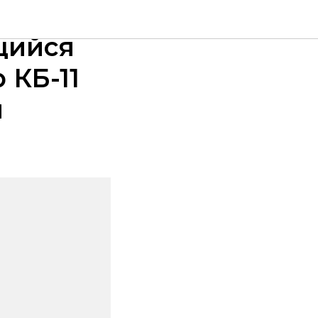
авел
щийся
 КБ-11
й