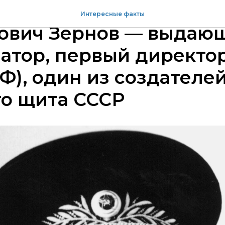
ря 1905 года родился П
Интересные факты
ович Зернов — выдаю
атор, первый директор
), один из создателе
го щита СССР