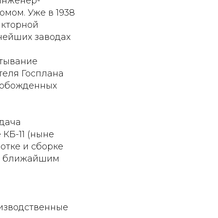
«Инженер-
омом. Уже в 1938
акторной
нейших заводах
ртывание
ателя Госплана
свобожденных
адача
 КБ-11 (ныне
отке и сборке
 и ближайшим
изводственные