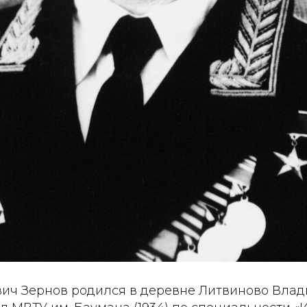
ич Зернов родился в деревне Литвиново Вла