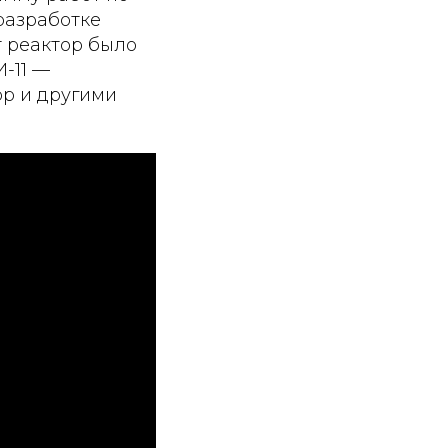
разработке
т реактор было
И-11 —
р и другими