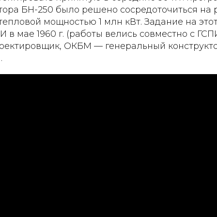
тора БН-250 было решено сосредоточиться на 
тепловой мощностью 1 млн кВт. Задание на это
 в мае 1960 г. (работы велись совместно с ГСП
оектировщик, ОКБМ — генеральный конструкто
.