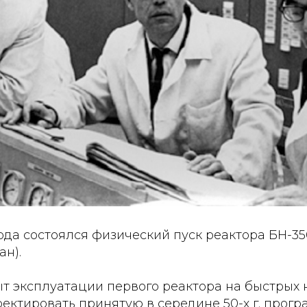
года состоялся физический пуск реактора БН-35
ан).
т эксплуатации первого реактора на быстрых 
ектировать принятую в середине 50-х г. прогр