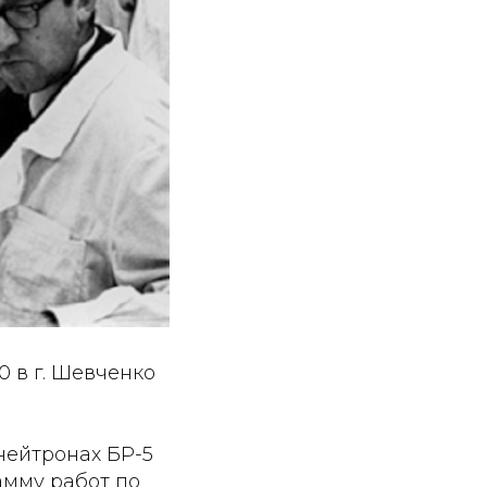
0 в г. Шевченко
нейтронах БР-5
амму работ по