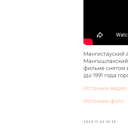
Мангистауский а
Мангышлакский 
фильме снятом в
(до 1991 года го
Источник видео
Источник фото
2023-11-29 10:35