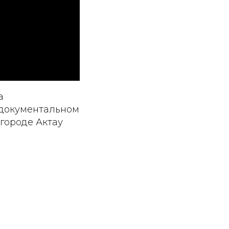
а
 документальном
 городе Актау