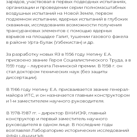
зарядов, участвовал в первых подводных испытаниях,
организации и проведении серии полномасштабных
воздушных испытаний на Новой Земле, первом
подземном испытании, ядерных испытаний в глубоких
скважинах, исследованиях возможности получения
трансурановых элементов с помощью ядерных
взрывов на площадке Галит, тушении газового факела
в районе Урта-Булак (Узбекистан) и др.
За разработку новых ЯЗ в 1956 году Негину Е.А.
присвоено звание Героя Социалистического Труда, а в
1959 году – лауреата Ленинской премии. В 1958 г. он
стал доктором технических наук (без защиты
диссертации).
В 1966 году Негину Е.А. присваивается звание генерал-
майора ИТС, и он назначается главным конструктором
и 1-м заместителем научного руководителя.
В 1978-1987 гг. – директор ВНИИЭФ, главный
конструктор и первый заместитель научного
руководителя в одном лице. В последние годы
возглавлял Лабораторию исторических исследований
РФЯЦ-ВНИИЭФ.