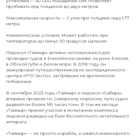
установки — 50 000 лошадиных сил, позволяет
пробивать лёд толщиной до двух метров.
Максимальная скорость — 2 узла при толщине льда 1,77
метра.
Климатические условия: Может работать при
температурах до минус 50 градусов Цельсия.
Ледокол «Таймыр» активно использовался для
проводки судов в Енисейском заливе, на реке Енисей,
в Обской губе и Белом море. В 2018 году он
эвакуировал путешественников из экспедиционного
центра «РГО Экспо», застрявших на арктическом
побережье.
В сентябре 2023 года «Таймыр» и ледокол «Сибирь»
впервые провели по Северному морскому пути судно
дедвейтом более 169 тысяч тонн. В том же месяце
«Таймыр» принял участие в испытаниях комплекса
ледовой разведки на базе беспилотного летательного
аппарата.
«Таймыр» — не просто корабль, а символ инженерного