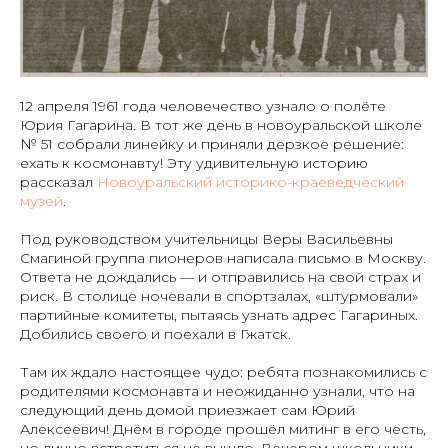
12 апреля 1961 года человечество узнало о полёте
Юрия Гагарина. В тот же день в новоуральской школе
№ 51 собрали линейку и приняли дерзкое решение:
ехать к космонавту! Эту удивительную историю
рассказал
Новоуральский историко-краеведческий
музей
.
Под руководством учительницы Веры Васильевны
Смагиной группа пионеров написала письмо в Москву.
Ответа не дождались — и отправились на свой страх и
риск. В столице ночевали в спортзалах, «штурмовали»
партийные комитеты, пытаясь узнать адрес Гагариных.
Добились своего и поехали в Гжатск.
Там их ждало настоящее чудо: ребята познакомились с
родителями космонавта и неожиданно узнали, что на
следующий день домой приезжает сам Юрий
Алексеевич! Днём в городе прошёл митинг в его честь,
но лично встретиться не вышло. Вечером школьники