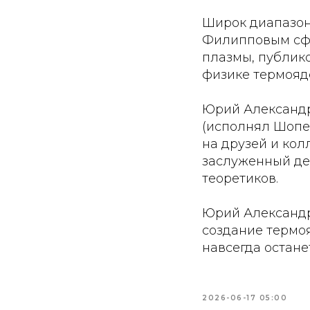
Широк диапазон е
Филипповым сфо
плазмы, публик
физике термояд
Юрий Александр
(исполнял Шопе
на друзей и кол
заслуженный дея
теоретиков.
Юрий Александро
создание термо
навсегда остане
2026-06-17 05:00