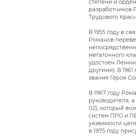
степени и орден
разработчиков Р
Трудового Красн
В 1955 году в с
Романов перевед
непосредственно
мегатонного кла
удостоен Ленинс
другими). В 196
звания Героя Со
В 1967 году Ром
руководителя, а
02), который во
систем ПРО и П
уязвимости цел
в 1975 году при