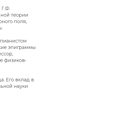
 Г.Ф.
ной теории
ного поля,
.
 пианистом
ткие эпиграммы
ессор,
е физиков-
. Его вклад в
льной науки