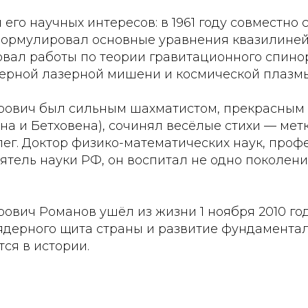
го научных интересов: в 1961 году совместно с
рмулировал основные уравнения квазилиней
овал работы по теории гравитационного спинор
ерной лазерной мишени и космической плазмы
ович был сильным шахматистом, прекрасным
на и Бетховена), сочинял весёлые стихи — ме
лег. Доктор физико-математических наук, проф
тель науки РФ, он воспитал не одно поколени
вич Романов ушёл из жизни 1 ноября 2010 года
ядерного щита страны и развитие фундамента
тся в истории.