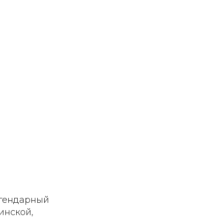
егендарный
инской,