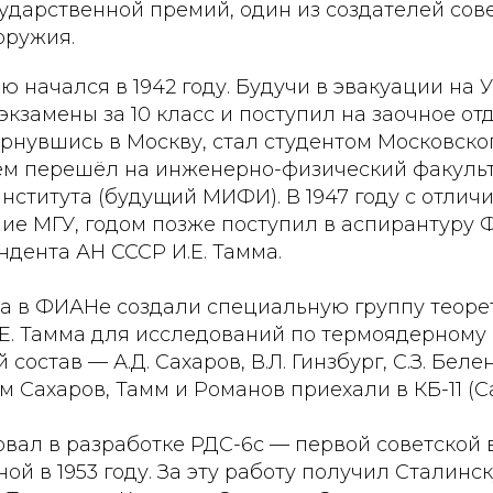
ударственной премий, один из создателей сов
оружия.
ю начался в 1942 году. Будучи в эвакуации на У
экзамены за 10 класс и поступил на заочное от
рнувшись в Москву, стал студентом Московско
атем перешёл на инженерно-физический факуль
нститута (будущий МИФИ). В 1947 году с отлич
ие МГУ, годом позже поступил в аспирантуру 
дента АН СССР И.Е. Тамма.
да в ФИАНе создали специальную группу теоре
.Е. Тамма для исследований по термоядерному
остав — А.Д. Сахаров, В.Л. Гинзбург, С.З. Беле
-м Сахаров, Тамм и Романов приехали в КБ-11 (С
овал в разработке РДС-6с — первой советской
ой в 1953 году. За эту работу получил Сталинс