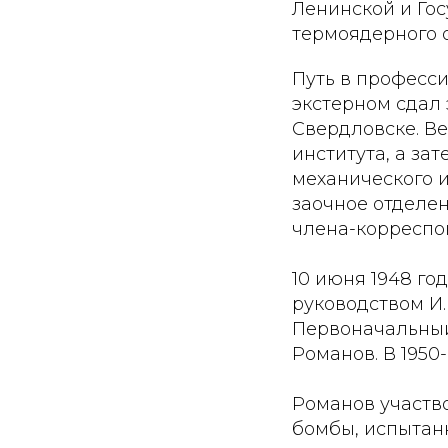
Ленинской и Гос
термоядерного 
Путь в професси
экстерном сдал 
Свердловске. Ве
института, а з
механического и
заочное отделен
члена-корреспон
10 июня 1948 го
руководством И
Первоначальный с
Романов. В 1950
Романов участв
бомбы, испытанн