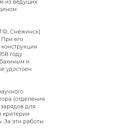
им из ведущих
рденом
ИТФ, Снежинск)
 При его
й конструкции
958 году
абахиным и
ке удостоен
научного
тора (отделения
 зарядов для
л критерии
. За эти работы