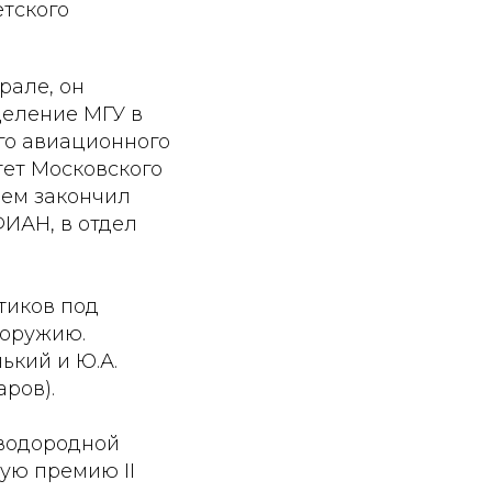
етского
рале, он
деление МГУ в
го авиационного
тет Московского
ием закончил
ФИАН, в отдел
тиков под
 оружию.
нький и Ю.А.
аров).
 водородной
кую премию II