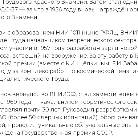
 Трудового Красного Знамени. Затем стал одн
ДС-37 — за что в 1956 году вновь награждён о
ого Знамени.
вязи с образованием НИИ-1011 (ныне РФЯЦ-ВНИ
ён туда начальником теоретического сектора.
м участии в 1957 году разработан заряд ново
сса, вставший на вооружение. За эту работу в 1
кой премии (вместе с К.И. Щёлкиным, Е.И. Заб
1 году за комплекс работ по космической темати
циалистического Труда.
анов вернулся во ВНИИЭФ, стал заместителем 
 с 1969 года — начальником теоретического сек
зглавлял почти 30 лет. Руководил разработками
ВО (более 50 ядерных испытаний), обосновыва
ей, проводил уникальные облучательные опыты
суждена Государственная премия СССР.