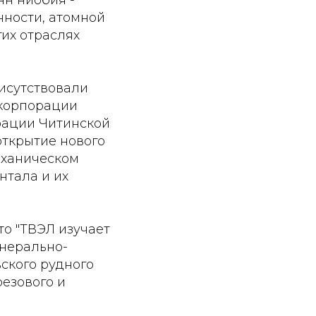
нности, атомной
гих отраслях
исутствовали
 корпорации
рации Читинской
открытие нового
еханическом
нтала и их
то "ТВЭЛ изучает
инерально-
ского рудного
резового и