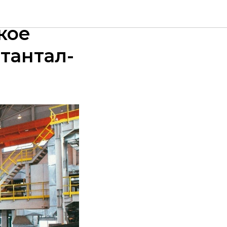
 первое
кое
тантал-