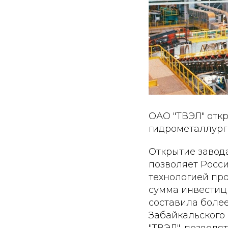
ОАО "ТВЭЛ" отк
гидрометаллург
Открытие завода
позволяет Росси
технологией пр
сумма инвестиц
составила более
Забайкальского
"ТВЭЛ", позволя