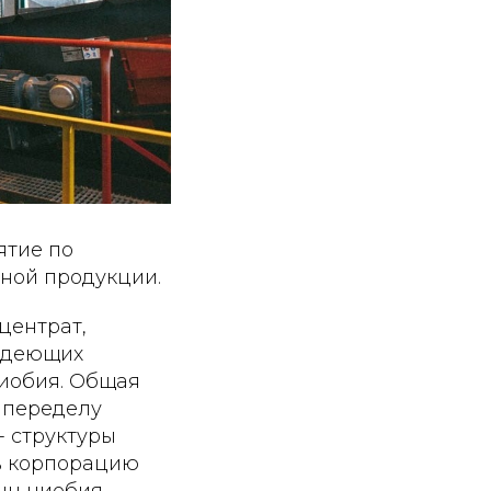
ятие по
ной продукции.
центрат,
ладеющих
ниобия. Общая
 переделу
- структуры
 в корпорацию
нн ниобия -