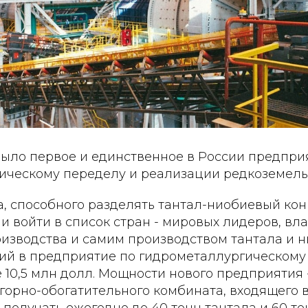
рыло первое и единственное в России предпри
ическому переделу и реализации редкоземель
, способного разделять тантал-ниобиевый кон
и войти в список стран - мировых лидеров, в
оизводства и самим производством тантала и 
ий в предприятие по гидрометаллургическому
 10,5 млн долл. Мощности нового предприятия 
 горно-обогатительного комбината, входящего
т получать ежегодно до 40 тонн тантала и 60 то