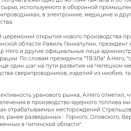
о сырья, используемого в оборонной промышле
рхпроводниках, в электронике, медицине и дру
ства.
 церемонии открытия нового производства пр
инской области Равиль Гениатулин, президент
др Няго и другие официальные лица админист
рации. По словам президента "ТВЭЛа" А.Няго, "
еще один шаг на пути развития на Чепецком м
ства сверхпроводников, изделий из ниобия, та
ктивность уранового рынка, А.Няго отметил, ч
влечения в производство ядерного топлива м
как отрабатываемых месторождений Стрельцов
их, ранее разведанных - Горного, Оловского, Бе
женных в Читинской области".