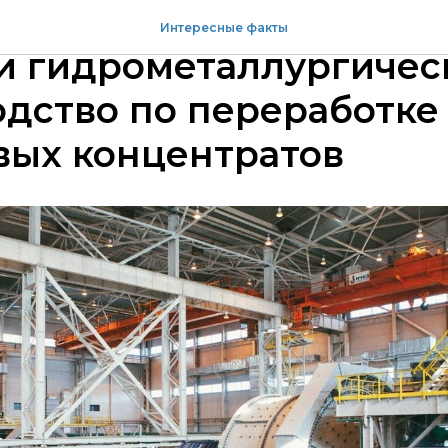
ря 2003 года запущено
Интересные факты
и гидрометаллургичес
дство по переработке 
вых концентратов