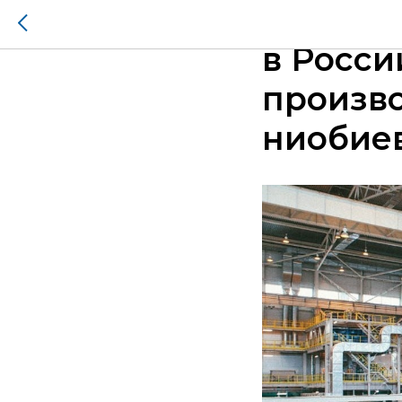
23 янва
в Росси
произво
ниобие