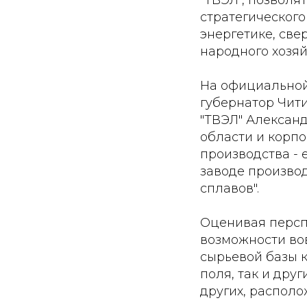
стратегическог
энергетике, све
народного хозяй
На официальной
губернатор Чит
"ТВЭЛ" Алексан
области и корпо
производства - 
заводе производ
сплавов".
Оценивая перспе
возможности во
сырьевой базы 
поля, так и друг
других, располо