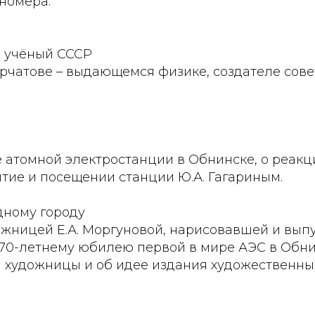
номера:
 учёный СССР
Курчатове – выдающемся физике, создателе сов
е атомной электростанции в Обнинске, о реак
тие и посещении станции Ю.А. Гагариным.
дному городу
ожницей Е.А. Моргуновой, нарисовавшей и вып
 70-летнему юбилею первой в мире АЭС в Обни
и художницы и об идее издания художественны