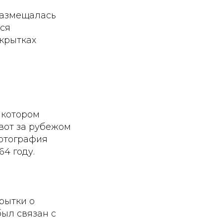
размещалась
лся
ткрытках
 котором
вот за рубежом
фотография
4 году.
рытки о
ыл связан с