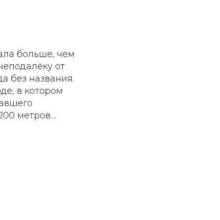
нала больше, чем
неподалёку от
да без названия.
де, в котором
вавшего
200 метров…