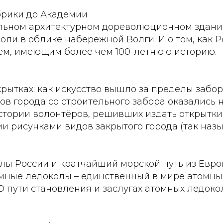
рики до Академии
альном архитектурном дореволюционном здан
роли в облике набережной Волги. И о том, как 
ием, имеющим более чем 100-летнюю историю.
рытках: как искусство вышло за пределы забо
ов города со строительного забора оказались 
стории волонтёров, решивших издать открытки
 рисунками видов закрытого города (так назы
лы России и кратчайший морской путь из Евро
мные ледоколы – единственный в мире атомн
О пути становления и заслугах атомных ледоко