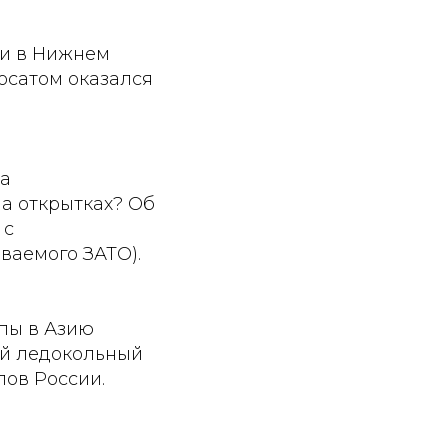
ии в Нижнем
Росатом оказался
ра
на открытках? Об
 с
ваемого ЗАТО).
пы в Азию
ый ледокольный
лов России.