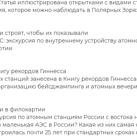
Статья иллюстрирована открытками с видами с
я, которое можно наблюдать в Полярных Зорях
 строят, чтобы их показывали
С: экскурсия по внутреннему устройству атомн
ртии.
игу рекордов Гиннесса
х станций занесена в Книгу рекордов Гиннесса
 организацию бейсджампинга и атомных вечери
и в филокартии
рсия по атомным станциям России с востока на
 маленькая АЭС в России? Какая из них самая
троилась почти 25 лет при стандартных сроках