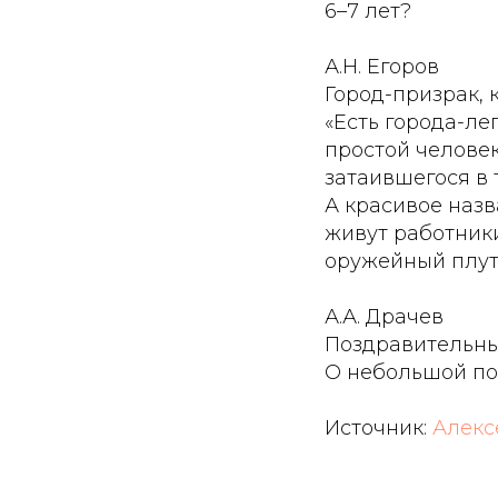
6–7 лет?
А.Н. Егоров
Город-призрак, 
«Есть города-ле
простой человек
затаившегося в 
А красивое назв
живут работник
оружейный плут
А.А. Драчев
Поздравительны
О небольшой по
Источник:
Алекс