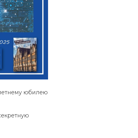
-летнему юбилею
 секретную