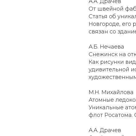
А.А. Драчев
От швейной фаб
Статья об уник
Новгороде, его 
связан со здан
А.Б. Нечаева
Снежинск на отк
Как рисунки вид
удивительной и
художественными
М.Н. Михайлова
Атомные ледоко
Уникальные ато
флот Росатома. 
А.А. Драчев