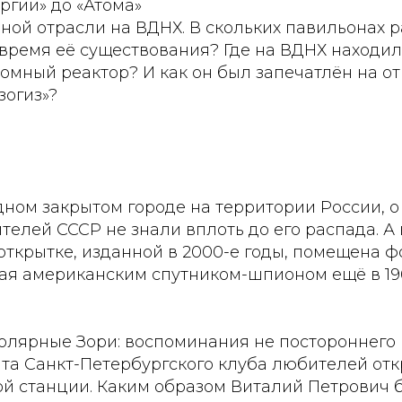
ргии» до «Атома»
ной отрасли на ВДНХ. В скольких павильонах 
 время её существования? Где на ВДНХ находи
омный реактор? И как он был запечатлён на о
зогиз»?
дном закрытом городе на территории России, о
елей СССР не знали вплоть до его распада. А 
 открытке, изданной в 2000-е годы, помещена 
ая американским спутником-шпионом ещё в 196
Полярные Зори: воспоминания не постороннего
та Санкт-Петербургского клуба любителей отк
й станции. Каким образом Виталий Петрович б