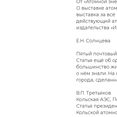
От «Атомной эне
О выставке атом
выставка за всё
действующий ат
издательства «И
Е.Н. Солнцева
Пятый почтовый
Статья ещё об о
большинство жит
о нём знали. На
города, сделанн
В.П. Третьяков
Кольская АЭС, 
Статья президен
Кольской атомно