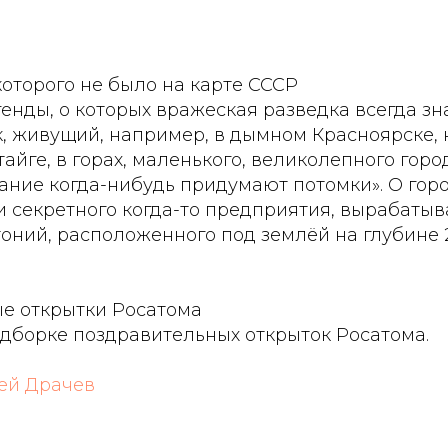
которого не было на карте СССР
генды, о которых вражеская разведка всегда з
, живущий, например, в дымном Красноярске, 
тайге, в горах, маленького, великолепного горо
ание когда-нибудь придумают потомки». О горо
и секретного когда-то предприятия, вырабаты
оний, расположенного под землёй на глубине 
е открытки Росатома
дборке поздравительных открыток Росатома.
ей Драчев