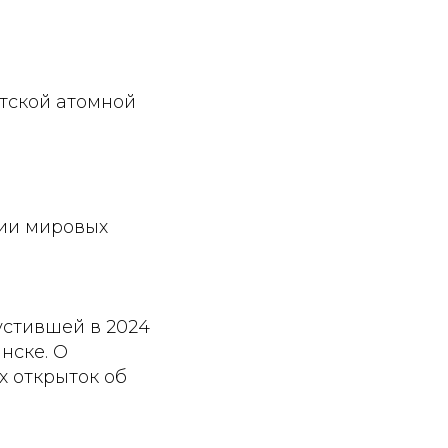
етской атомной
ции мировых
устившей в 2024
нске. О
х открыток об