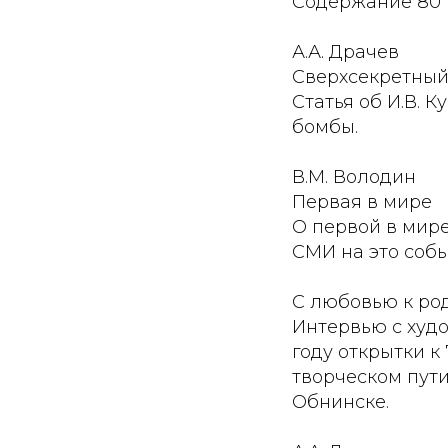
Содержание 80 
А.А. Драчев
Сверхсекретный
Статья об И.В. 
бомбы.
В.М. Володин
Первая в мире
О первой в мир
СМИ на это собы
С любовью к ро
Интервью с худ
году открытки к
творческом пут
Обнинске.