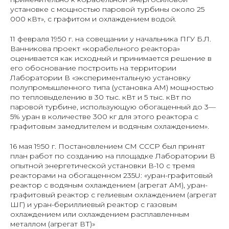
установке с мощностью паровой турбины около 25
000 кВт», с графитом и охлаждением водой.
11 февраля 1950 г. на совещании у начальника ПГУ Б.Л.
Ванникова проект «корабельного реактора»
оценивается как исходный и принимается решение в
его обоснование построить на территории
Лаборатории В «экспериментальную установку
полупромышленного типа (установка АМ) мощностью
по тепловыделению в 30 тыс. кВт и 5 тыс. кВт по
паровой турбине, использующую обогащенный до 3—
5% уран в количестве 300 кг для этого реактора с
графитовым замедлителем и водяным охлаждением».
16 мая 1950 г. Постановлением СМ СССР был принят
план работ по созданию на площадке Лаборатории В
опытной энергетической установки В-10 с тремя
реакторами на обогащенном 235U: «уран-графитовый
реактор с водяным охлаждением (агрегат АМ), уран-
графитовый реактор с гелиевым охлаждением (агрегат
ШГ) и уран-бериллиевый реактор с газовым
охлаждением или охлаждением расплавленным
металлом (агрегат ВТ)»