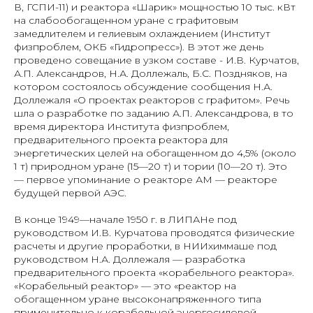
В, ГСПИ-11) и реактора «Шарик» мощностью 10 тыс. кВт
на слабообогащенном уране с графитовым
замедлителем и гелиевым охлаждением (Институт
физпроблем, ОКБ «Гидропресс»). В этот же день
проведено совещание в узком составе - И.В. Курчатов,
А.П. Александров, Н.А. Доллежаль, Б.С. Поздняков, на
котором состоялось обсуждение сообщения Н.А.
Доллежаля «О проектах реакторов с графитом». Речь
шла о разработке по заданию А.П. Александрова, в то
время директора Института физпроблем,
предварительного проекта реактора для
энергетических целей на обогащенном до 4,5% (около
1 т) природном уране (15—20 т) и тории (10—20 т). Это
— первое упоминание о реакторе АМ — реакторе
будущей первой АЭС.
В конце 1949—начале 1950 г. в ЛИПАНе под
руководством И.В. Курчатова проводятся физические
расчеты и другие проработки, в НИИхиммаше под
руководством Н.А. Доллежаля — разработка
предварительного проекта «корабельного реактора».
«Корабельный реактор» — это «реактор на
обогащенном уране высоконапряженного типа
применительно к корабельной энергосиловой