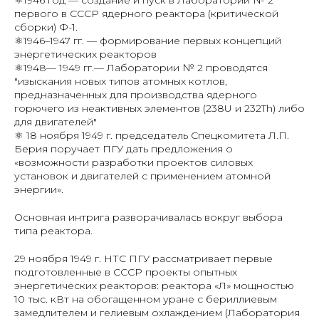
⚛️1946 год — создание и пуск в Лаборатории № 2
первого в СССР ядерного реактора (критической
сборки) Ф-1.
⚛️1946–1947 гг. — формирование первых концепций
энергетических реакторов
⚛️1948— 1949 гг.— Лаборатории № 2 проводятся
"изыскания новых типов атомных котлов,
предназначенных для производства ядерного
горючего из неактивных элементов (238U и 232Th) либо
для двигателей"
⚛️ 18 ноября 1949 г. председатель Спецкомитета Л.П.
Берия поручает ПГУ дать предложения о
«возможности разработки проектов силовых
установок и двигателей с применением атомной
энергии».
Основная интрига разворачивалась вокруг выбора
типа реактора.
29 ноября 1949 г. НТС ПГУ рассматривает первые
подготовленные в СССР проекты опытных
энергетических реакторов: реактора «Л» мощностью
10 тыс. кВт на обогащенном уране с бериллиевым
замедлителем и гелиевым охлаждением (Лаборатория