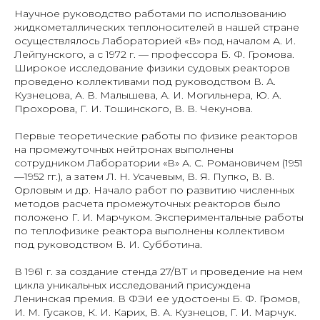
Научное руководство работами по использованию
жидкометаллических теплоносителей в нашей стране
осуществлялось Лабораторией «В» под началом А. И.
Лейпунского, а с 1972 г. — профессора Б. Ф. Громова.
Широкое исследование физики судовых реакторов
проведено коллективами под руководством В. А.
Кузнецова, А. В. Малышева, А. И. Могильнера, Ю. А.
Прохорова, Г. И. Тошинского, В. В. Чекунова.
Первые теоретические работы по физике реакторов
на промежуточных нейтронах выполнены
сотрудником Лаборатории «В» А. С. Романовичем (1951
—1952 гг.), а затем Л. Н. Усачевым, В. Я. Пупко, В. В.
Орловым и др. Начало работ по развитию численных
методов расчета промежуточных реакторов было
положено Г. И. Марчуком. Экспериментальные работы
по теплофизике реактора выполнены коллективом
под руководством В. И. Субботина.
В 1961 г. за создание стенда 27/ВТ и проведение на нем
цикла уникальных исследований присуждена
Ленинская премия. В ФЭИ ее удостоены Б. Ф. Громов,
И. М. Гусаков, К. И. Карих, В. А. Кузнецов, Г. И. Марчук.