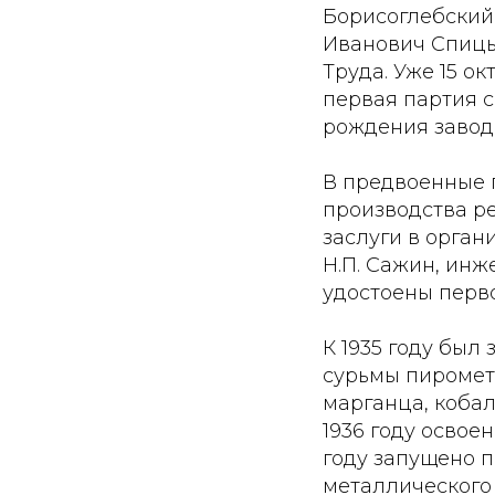
Борисоглебский
Иванович Спицы
Труда. Уже 15 о
первая партия 
рождения завод
В предвоенные 
производства ре
заслуги в орга
Н.П. Сажин, инж
удостоены перв
К 1935 году был
сурьмы пиромет
марганца, кобал
1936 году освое
году запущено 
металлического 