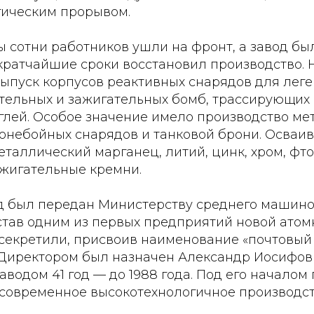
гическим прорывом.
 сотни работников ушли на фронт, а завод бы
в кратчайшие сроки восстановил производство. 
выпуск корпусов реактивных снарядов для лег
тельных и зажигательных бомб, трассирующих 
глей. Особое значение имело производство ме
ронебойных снарядов и танковой брони. Осваи
еталлический марганец, литий, цинк, хром, фт
жигательные кремни.
вод был передан Министерству среднего машин
став одним из первых предприятий новой атом
секретили, присвоив наименование «почтовый
. Директором был назначен Александр Иосифо
водом 41 год — до 1988 года. Под его началом
 современное высокотехнологичное производст