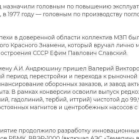
вод назначили головным по повышению эксплуа
, в 1977 году — головным по производству по
успехи в доверенной области коллектив МЗП б
ого Красного Знамени, который вручал лично 
остроения СССР Ефим Павлович Славский.
 смену А.И. Андрюшину пришел Валерий Виктор
й период перестройки и перехода к рыночной 
нансирование оборонных заказов, и завод акт
ыта. В рамках конверсии освоили выпуск редк
ий, гадолиний, тербий, иттрий) чистотой до 99,
остоянных магнитов и центробежных насосов 
риятие продолжило разработку инновационных
ов РБМК, ВВЭР-1000 (включая АЭС «Темелин» в