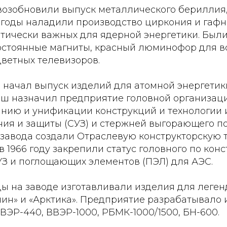
 возобновили выпуск металлического бериллия,
е годы наладили производство циркония и гаф
итически важных для ядерной энергетики. Был
стоянные магниты, красный люминофор для в
ветных телевизоров.
од начал выпуск изделий для атомной энергетики
ш назначил предприятие головной организац
нию и унификации конструкций и технологии 
ния и защиты (СУЗ) и стержней выгорающего п
е завода создали Отраслевую конструкторскую
в 1966 году закрепили статус головного по ко
УЗ и поглощающих элементов (ПЭЛ) для АЭС.
оды на заводе изготавливали изделия для леге
ин» и «Арктика». Предприятие разрабатывало 
ВЭР-440, ВВЭР-1000, РБМК-1000/1500, БН-600.