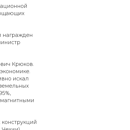
тационной
глощающих
ыл награжден
министр
ович Крюков.
экономике.
ивно искал
оземельных
95%,
с магнитными
 конструкций
 Чехии),