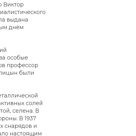
р Виктор
циалистического
ыла выдана
ным днём
гий
 за особые
лов профессор
 Спицын были
металлической
активных солей
ой, селена. В
роны. В 1937
х снарядов и
тало настоящим