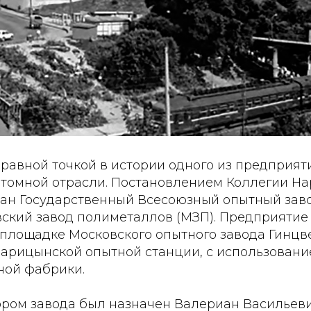
тправной точкой в истории одного из предприят
атомной отрасли. Постановлением Коллегии Н
ван Государственный Всесоюзный опытный заво
ский завод полиметаллов (МЗП). Предприятие 
лощадке Московского опытного завода Гинцве
Царицынской опытной станции, с использован
ой фабрики.
ром завода был назначен Валериан Васильев