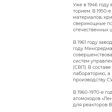
Уже в 1946 году
торием. В 1950-
материалов, кр
сверхмощные по
отечественных ц
В 1961 году зав
году Минсредма
совершенствова
систем управле
(СВП). В состав
лабораторию, а 
производству С
В 1960-1970-е г
атомоходов «Лен
для реакторов В