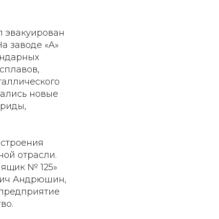
л эвакуирован
На заводе «А»
ендарных
сплавов,
таллического
вались новые
ориды,
остроения
ной отрасли.
 ящик № 125»
вич Андрюшин,
 предприятие
во.