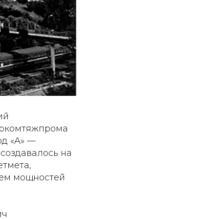
ий
аркомтяжпрома
д «А» —
создавалось на
тмета,
ием мощностей
ич