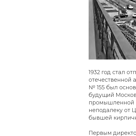
1932 год стал о
отечественной 
№ 155 был осно
будущий Москов
промышленной п
неподалеку от 
бывшей кирпичн
Первым директо