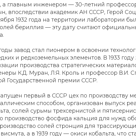
, а главным инженером — 30-летний профессо
н, впоследствии академик АН СССР, Герой Со
ктября 1932 года на территории лаборатории б
солей бериллия — эту дату считают официаль
а.
годы завод стал пионером в освоении техноло
дких и редкоземельных элементов. В 1933 году
низации производства стратегических материа
енеры К.Д. Муран, Л.Я. Кроль и профессор В.И.
ой Государственной премии СССР.
 запущен первый в СССР цех по производству 
аллическим способом, организован выпуск ре
ьта, солей сурьмы трехсернистой и пятисернист
но производство фосфида кальция для нужд обо
производство солей стронция для трассирующи
висмута, а в 1939 году — окиси кобальта, что с