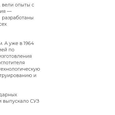
 вели опыты с
ния —
и разработаны
сех
. А уже в 1964
ией по
изготовления
оглотителя
 технологическую
нструированию и
ндарных
и выпускало СУЗ