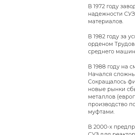
В 1972 году за
надежности СУЗ
материалов.
В 1982 году за 
орденом Трудов
среднего машин
В 1988 году на
Начался сложны
Сокращалось фи
новые рынки сб
металлов (европ
производство п
муфтами.
В 2000-х предп
СУЗ для реактор