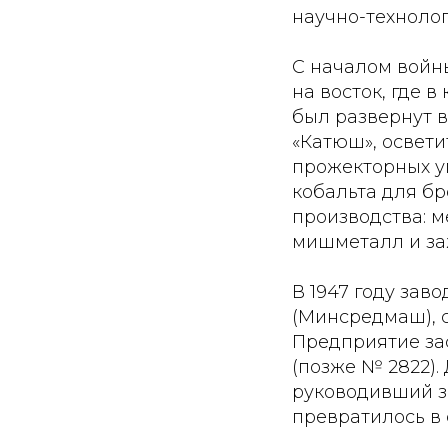
научно-техноло
С началом войны
на восток, где 
был развернут 
«Катюш», освети
прожекторных у
кобальта для б
производства: м
мишметалл и за
В 1947 году за
(Минсредмаш), 
Предприятие за
(позже № 2822)
руководивший за
превратилось в