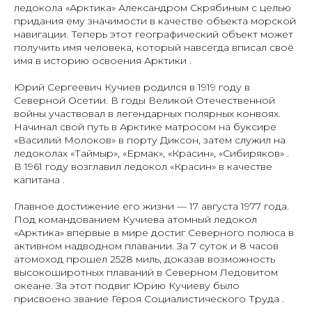
ледокола «Арктика» Александром Скрябиным с целью
придания ему значимости в качестве объекта морской
навигации. Теперь этот географический объект может
получить имя человека, который навсегда вписал своё
имя в историю освоения Арктики .
Юрий Сергеевич Кучиев родился в 1919 году в
Северной Осетии. В годы Великой Отечественной
войны участвовал в легендарных полярных конвоях.
Начинал свой путь в Арктике матросом на буксире
«Василий Молоков» в порту Диксон, затем служил на
ледоколах «Таймыр», «Ермак», «Красин», «Сибиряков» .
В 1961 году возглавил ледокол «Красин» в качестве
капитана .
Главное достижение его жизни — 17 августа 1977 года.
Под командованием Кучиева атомный ледокол
«Арктика» впервые в мире достиг Северного полюса в
активном надводном плавании. За 7 суток и 8 часов
атомоход прошел 2528 миль, доказав возможность
высокоширотных плаваний в Северном Ледовитом
океане. За этот подвиг Юрию Кучиеву было
присвоено звание Героя Социалистического Труда .