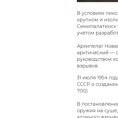
В условиях пик
крупном и изол
Семипалатинск 
учётом разрабо
Архипелаг Нова
арктический — с
руководством к
взрывов.
31 июля 1954 го
СССР о создании
700).
В постановлении
оружия на суше,
атомного взрыва