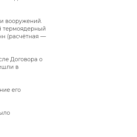
ки вооружений.
ый термоядерный
нн (расчётная —
осле Договора о
ешли в
ние его
было