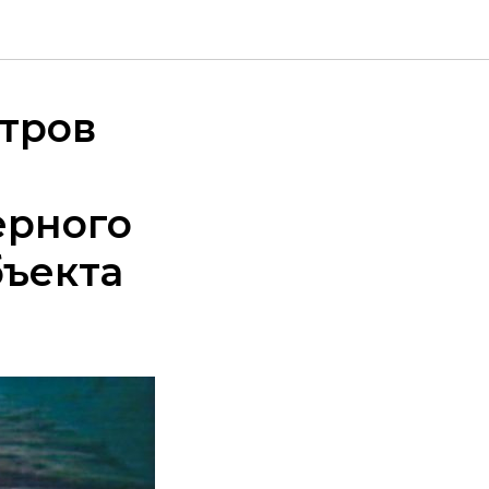
стров
ерного
бъекта