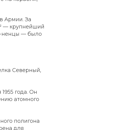
в Армии. За
м² — крупнейший
ы-ненцы — было
елка Северный,
1955 года. Он
ению атомного
ьного полигона
рена для