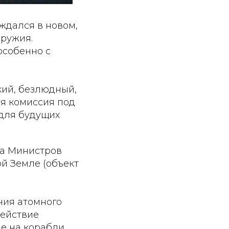
ждался в новом,
оружия.
особенно с
кий, безлюдный,
ая комиссия под
 для будущих
та Министров
й Земле (объект
ния атомного
действие
е на корабли,