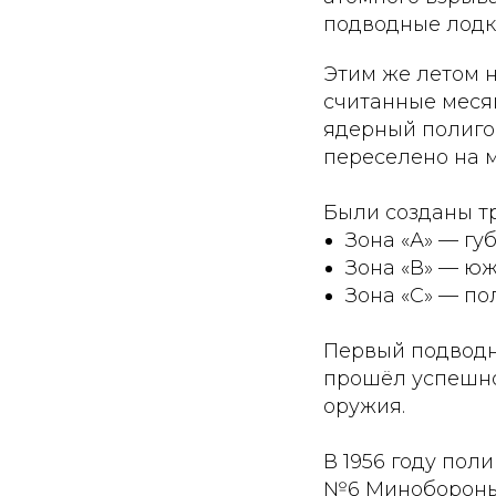
подводные лодк
Этим же летом н
считанные меся
ядерный полиго
переселено на м
Были созданы т
Зона «А» — гу
Зона «В» — ю
Зона «С» — по
Первый подводны
прошёл успешно
оружия.
В 1956 году пол
№6 Минобороны 