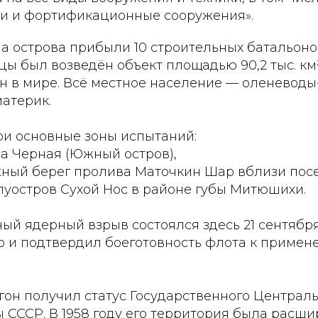
и и фортификационные сооружения».
а острова прибыли 10 строительных батальоно
цы был возведён объект площадью 90,2 тыс. к
н в мире. Всё местное население — оленевод
атерик.
ри основные зоны испытаний:
ба Черная (Южный остров),
жный берег пролива Маточкин Шар вблизи пос
луостров Сухой Нос в районе губы Митюшихи.
й ядерный взрыв состоялся здесь 21 сентября 
 и подтвердил боеготовность флота к примен
игон получил статус Государственного Централ
СССР. В 1958 году его территория была расши