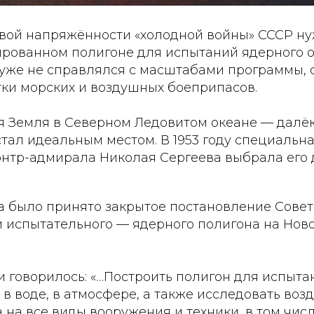
овой напряжённости «холодной войны» СССР ну
ированном полигоне для испытаний ядерного 
уже не справлялся с масштабами программы, 
тки морских и воздушных боеприпасов.
я Земля в Северном Ледовитом океане — далё
тал идеальным местом. В 1953 году специальн
онтр-адмирала Николая Сергеева выбрала его
да было принято закрытое постановление Сове
 испытательного — ядерного полигона на Ново
 говорилось: «…Построить полигон для испыта
 в воде, в атмосфере, а также исследовать воз
 на все виды вооружения и техники, в том числ