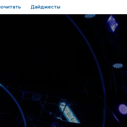
почитать
Дайджесты