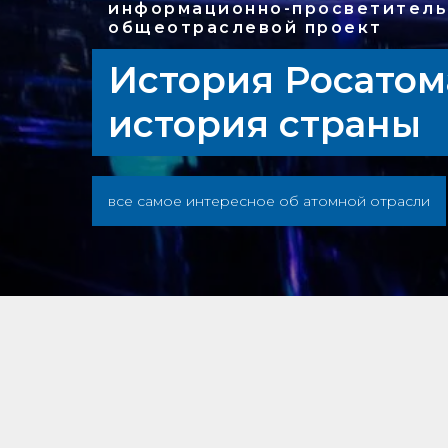
информационно-просветитель
общеотраслевой проект
История Росатом
история страны
все самое интересное об атомной отрасли